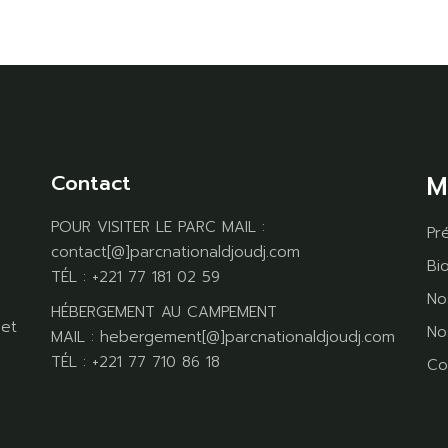
Contact
M
POUR VISITER LE PARC MAIL :
Pr
contact[@]parcnationaldjoudj.com
Bi
TÉL : +221 77 181 02 59
No
HÉBERGEMENT AU CAMPEMENT
jet
No
MAIL : hebergement[@]parcnationaldjoudj.com
TÉL : +221 77 710 86 18
Co