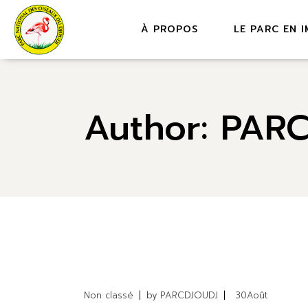
Skip
to
the
À PROPOS
LE PARC EN 
content
PHOTOS
VIDÉOS
Author: PAR
Non classé
by
PARCDJOUDJ
30
Août